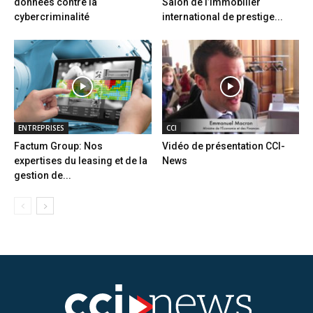
données contre la
Salon de l’immobilier
cybercriminalité
international de prestige...
ENTREPRISES
CCI
Factum Group: Nos
Vidéo de présentation CCI-
expertises du leasing et de la
News
gestion de...