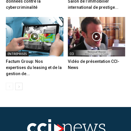
données contre la
Salon de l’immobilier
cybercriminalité
international de prestige...
ENTREPRISES
CCI
Factum Group: Nos
Vidéo de présentation CCI-
expertises du leasing et de la
News
gestion de...