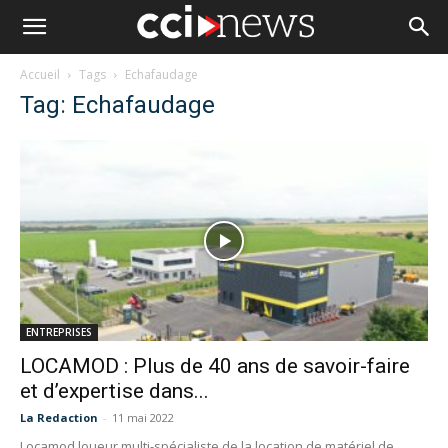
Accueil
Tags
Echafaudage
Tag: Echafaudage
ENTREPRISES
LOCAMOD : Plus de 40 ans de savoir-faire
et d’expertise dans...
La Redaction
-
11 mai 2022
Locamod loueur multi-spécialiste de la location de matériel de