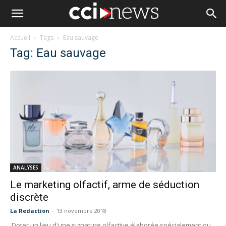
Accueil
Tags
Eau sauvage
Tag: Eau sauvage
ANALYSES
Le marketing olfactif, arme de séduction
discrète
La Redaction
-
13 novembre 2018
Doter un lieu d'une signature olfactive élaborée spécialement ou