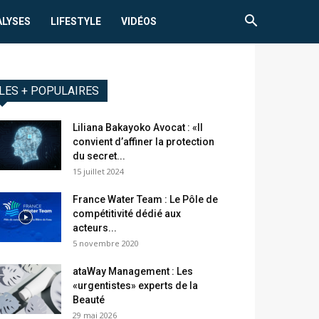
ALYSES
LIFESTYLE
VIDÉOS
LES + POPULAIRES
Liliana Bakayoko Avocat : «Il
convient d’affiner la protection
du secret...
15 juillet 2024
France Water Team : Le Pôle de
compétitivité dédié aux
acteurs...
5 novembre 2020
ataWay Management : Les
«urgentistes» experts de la
Beauté
29 mai 2026