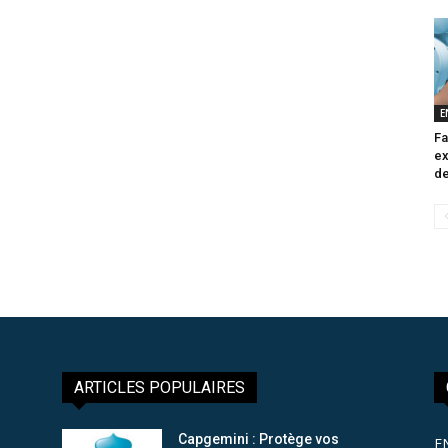
E
Fa
ex
de
ARTICLES POPULAIRES
Capgemini : Protège vos
E