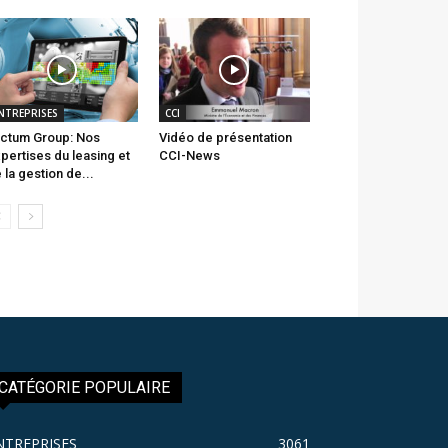
NTREPRISES
CCI
ctum Group: Nos
Vidéo de présentation
pertises du leasing et
CCI-News
 la gestion de...
CATÉGORIE POPULAIRE
NTREPRISES
3061