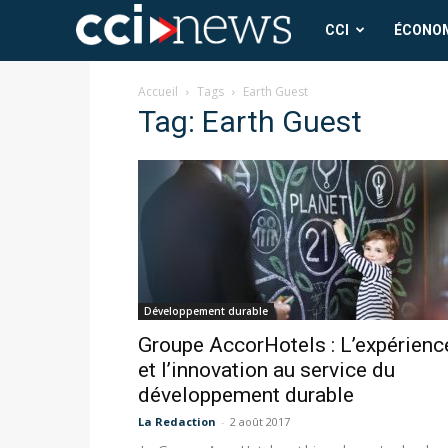
CCI
CCI
ÉCONO
News
Accueil
Tags
Earth Guest
Tag: Earth Guest
Développement durable
Groupe AccorHotels : L’expérienc
et l’innovation au service du
développement durable
La Redaction
-
2 août 2017