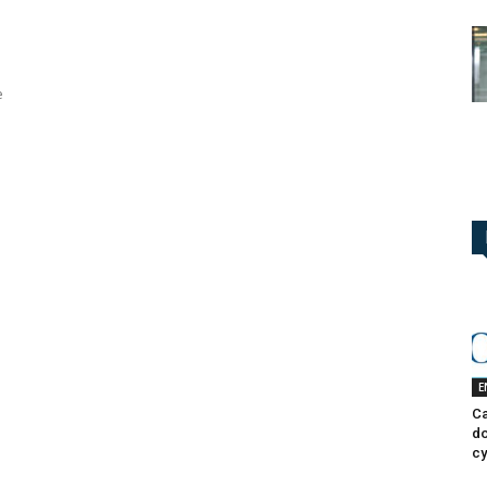
e
E
Ca
do
cy