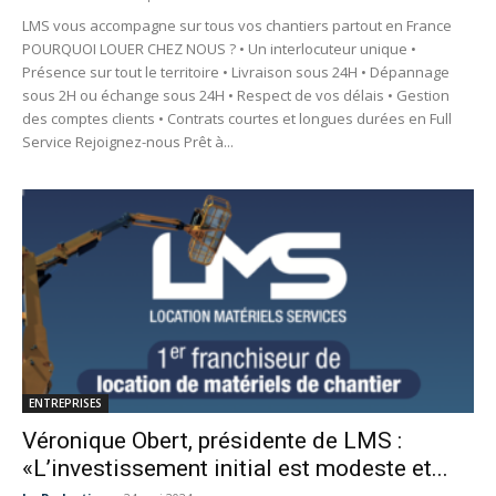
LMS vous accompagne sur tous vos chantiers partout en France
POURQUOI LOUER CHEZ NOUS ? • Un interlocuteur unique •
Présence sur tout le territoire • Livraison sous 24H • Dépannage
sous 2H ou échange sous 24H • Respect de vos délais • Gestion
des comptes clients • Contrats courtes et longues durées en Full
Service Rejoignez-nous Prêt à...
ENTREPRISES
Véronique Obert, présidente de LMS :
«L’investissement initial est modeste et...