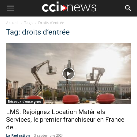
Accueil
Tags
Droits d’entrée
Tag: droits d’entrée
Réseaux d'enseignes
LMS: Rejoignez Location Matériels
Services, le premier franchiseur en France
de...
La Redaction
-
3 septembre 2024