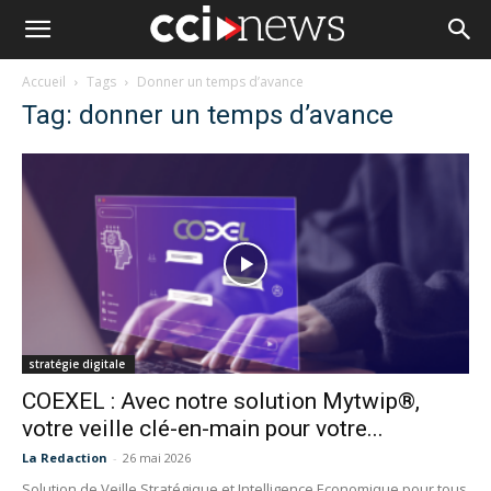
Accueil
Tags
Donner un temps d’avance
Tag: donner un temps d’avance
stratégie digitale
COEXEL : Avec notre solution Mytwip®,
votre veille clé-en-main pour votre...
La Redaction
-
26 mai 2026
Solution de Veille Stratégique et Intelligence Economique pour tous