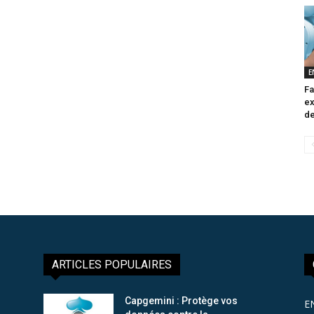
E
Fa
ex
de
ARTICLES POPULAIRES
Capgemini : Protège vos
E