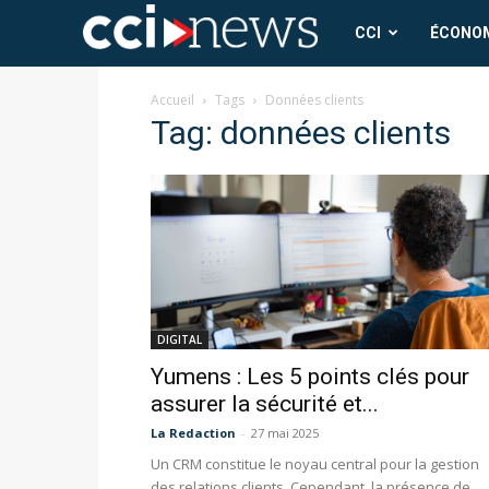
CCI
CCI
ÉCONO
News
Accueil
Tags
Données clients
Tag: données clients
DIGITAL
Yumens : Les 5 points clés pour
assurer la sécurité et...
La Redaction
-
27 mai 2025
Un CRM constitue le noyau central pour la gestion
des relations clients. Cependant, la présence de