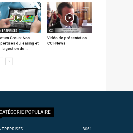
NTREPRISES
CCI
ctum Group: Nos
Vidéo de présentation
pertises du leasing et
CCI-News
 la gestion de...
CATÉGORIE POPULAIRE
NTREPRISES
3061