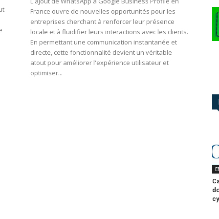
L'ajout de WhatsApp à Google Business Profile en
ut
France ouvre de nouvelles opportunités pour les
entreprises cherchant à renforcer leur présence
e
locale et à fluidifier leurs interactions avec les clients.
En permettant une communication instantanée et
directe, cette fonctionnalité devient un véritable
atout pour améliorer l'expérience utilisateur et
optimiser...
E
Ca
do
cy