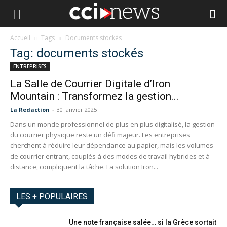
Accueil
Tags
Documents stockés
Tag: documents stockés
ENTREPRISES
La Salle de Courrier Digitale d’Iron
Mountain : Transformez la gestion...
La Redaction
-
30 janvier 2025
Dans un monde professionnel de plus en plus digitalisé, la gestion
du courrier physique reste un défi majeur. Les entreprises
cherchent à réduire leur dépendance au papier, mais les volumes
de courrier entrant, couplés à des modes de travail hybrides et à
distance, compliquent la tâche. La solution Iron...
LES + POPULAIRES
Une note française salée… si la Grèce sortait