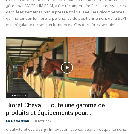
gérée par MAGELLIM REIM, a été récompensée à trois reprises ces
dernières semaines par la presse spécialisée. Des récompenses
qui mettent en lumière la pertinence du positionnement de la SCPI
et la régularité de ses performances. Ces dernières semaines,...
Innovations
Bioret Cheval : Toute une gamme de
produits et équipements pour...
La Redaction
-
28 février 2025
créativité et éco-design Innovation, éco-conception et qualité sont,