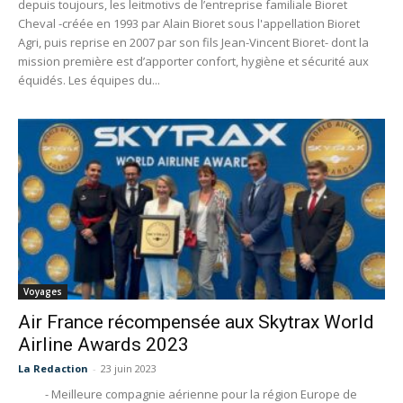
depuis toujours, les leitmotivs de l’entreprise familiale Bioret
Cheval -créée en 1993 par Alain Bioret sous l'appellation Bioret
Agri, puis reprise en 2007 par son fils Jean-Vincent Bioret- dont la
mission première est d’apporter confort, hygiène et sécurité aux
équidés. Les équipes du...
Voyages
Air France récompensée aux Skytrax World
Airline Awards 2023
La Redaction
-
23 juin 2023
- Meilleure compagnie aérienne pour la région Europe de