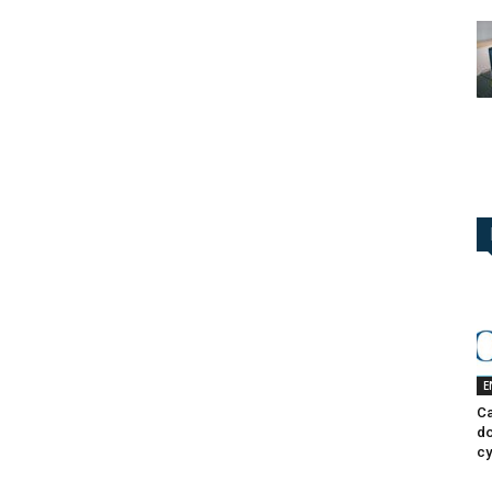
E
Ca
do
cy