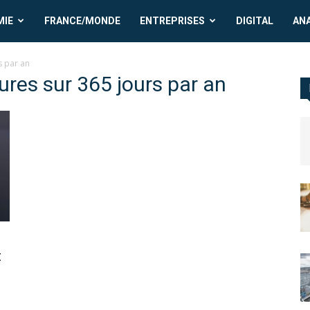
MIE
FRANCE/MONDE
ENTREPRISES
DIGITAL
AN
s par an
eures sur 365 jours par an
t