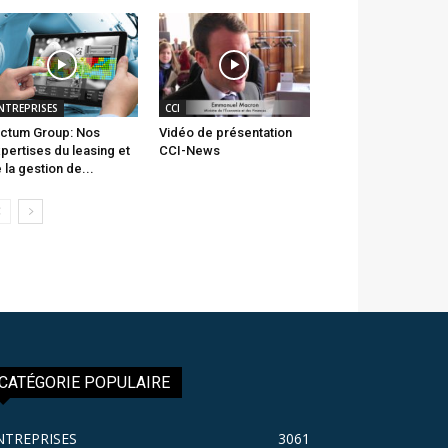
NTREPRISES
CCI
ctum Group: Nos
Vidéo de présentation
pertises du leasing et
CCI-News
 la gestion de...
CATÉGORIE POPULAIRE
NTREPRISES
3061