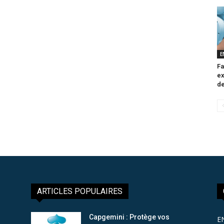
E
Fa
ex
de
ARTICLES POPULAIRES
Capgemini : Protège vos
E