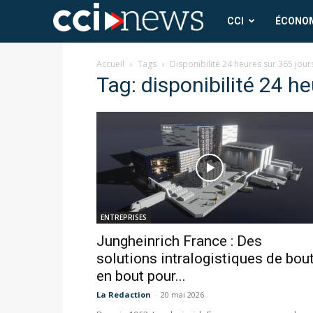
CCI
CCI
ÉCONO
News
Accueil
Tags
Disponibilité 24 heures sur 365 jour
Tag: disponibilité 24 h
ENTREPRISES
Jungheinrich France : Des
solutions intralogistiques de bou
en bout pour...
La Redaction
-
20 mai 2026