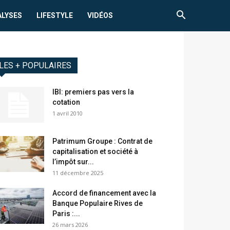
ALYSES
LIFESTYLE
VIDÉOS
LES + POPULAIRES
IBI: premiers pas vers la
cotation
1 avril 2010
Patrimum Groupe : Contrat de
capitalisation et société à
l’impôt sur...
11 décembre 2025
Accord de financement avec la
Banque Populaire Rives de
Paris :...
26 mars 2026