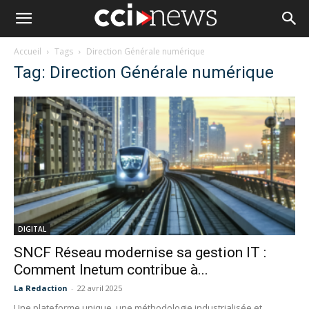
Accueil
Tags
Direction Générale numérique
Tag: Direction Générale numérique
DIGITAL
SNCF Réseau modernise sa gestion IT :
Comment Inetum contribue à...
La Redaction
-
22 avril 2025
Une plateforme unique, une méthodologie industrialisée et