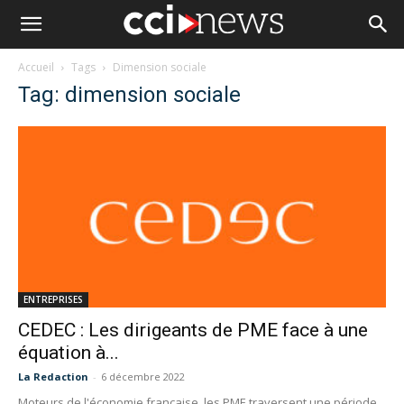
Accueil
Tags
Dimension sociale
Tag: dimension sociale
ENTREPRISES
CEDEC : Les dirigeants de PME face à une
équation à...
La Redaction
-
6 décembre 2022
Moteurs de l'économie française, les PME traversent une période