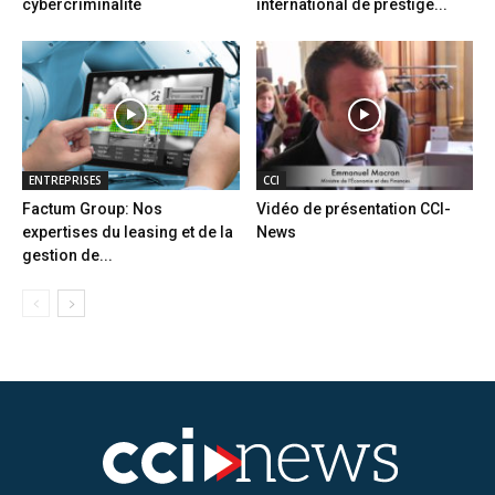
cybercriminalité
international de prestige...
ENTREPRISES
CCI
Factum Group: Nos
Vidéo de présentation CCI-
expertises du leasing et de la
News
gestion de...