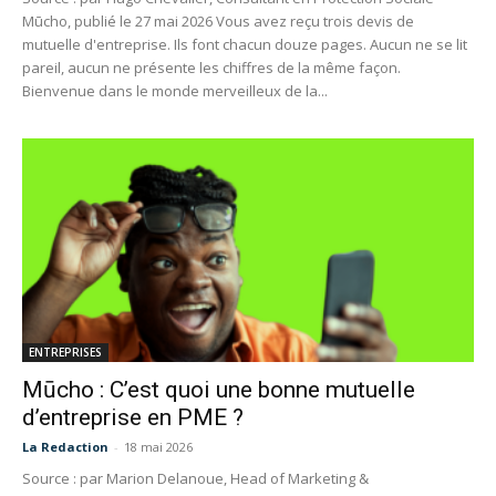
Mūcho, publié le 27 mai 2026 Vous avez reçu trois devis de
mutuelle d'entreprise. Ils font chacun douze pages. Aucun ne se lit
pareil, aucun ne présente les chiffres de la même façon.
Bienvenue dans le monde merveilleux de la...
ENTREPRISES
Mūcho : C’est quoi une bonne mutuelle
d’entreprise en PME ?
La Redaction
-
18 mai 2026
Source : par Marion Delanoue, Head of Marketing &