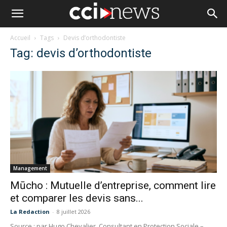
Accueil
Tags
Devis d’orthodontiste
Tag: devis d’orthodontiste
Management
Mūcho : Mutuelle d’entreprise, comment lire
et comparer les devis sans...
La Redaction
-
8 juillet 2026
Source : par Hugo Chevalier, Consultant en Protection Sociale –