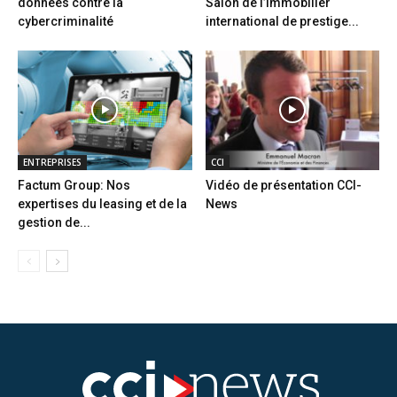
données contre la
Salon de l’immobilier
cybercriminalité
international de prestige...
ENTREPRISES
CCI
Factum Group: Nos
Vidéo de présentation CCI-
expertises du leasing et de la
News
gestion de...