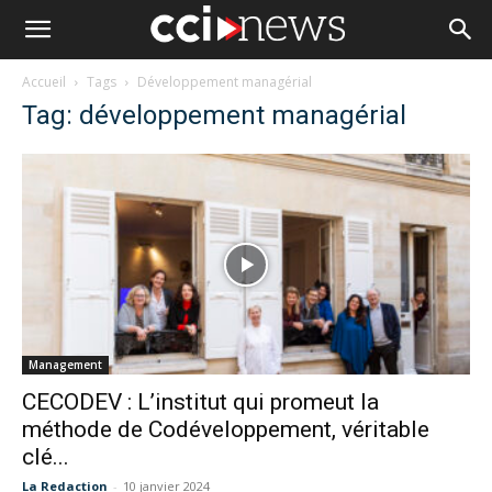
Accueil
Tags
Développement managérial
Tag: développement managérial
Management
CECODEV : L’institut qui promeut la
méthode de Codéveloppement, véritable
clé...
La Redaction
-
10 janvier 2024