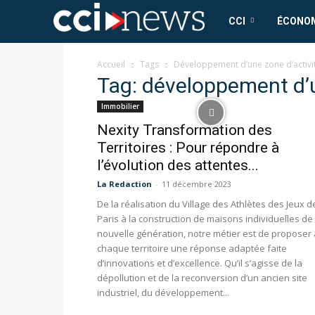
CCI
CCI
ÉCONO
News
Accueil
Tags
Développement d’une zone d’activit
Tag: développement d’u
Immobilier
Nexity Transformation des
Territoires : Pour répondre à
l’évolution des attentes...
La Redaction
-
11 décembre 2023
De la réalisation du Village des Athlètes des Jeux d
Paris à la construction de maisons individuelles de
nouvelle génération, notre métier est de proposer 
chaque territoire une réponse adaptée faite
d’innovations et d’excellence. Qu’il s’agisse de la
dépollution et de la reconversion d’un ancien site
industriel, du développement...