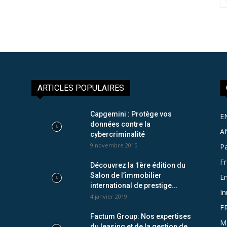
ARTICLES POPULAIRES
Capgemini : Protège vos
E
données contre la
A
cybercriminalité
9 novembre 2015
Pa
F
Découvrez la 1ère édition du
Salon de l’immobilier
Em
international de prestige...
In
4 janvier 2019
F
Factum Group: Nos expertises
M
du leasing et de la gestion de...