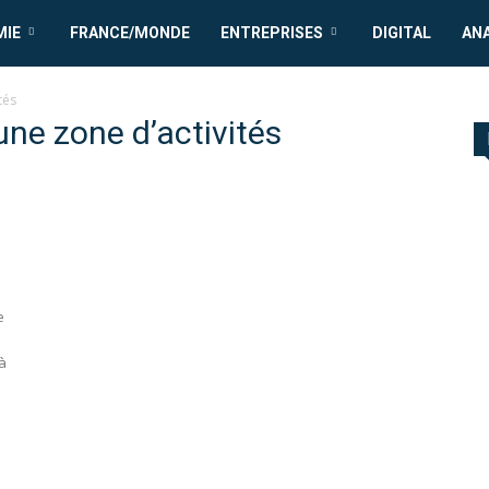
MIE
FRANCE/MONDE
ENTREPRISES
DIGITAL
AN
és
ne zone d’activités
e
à