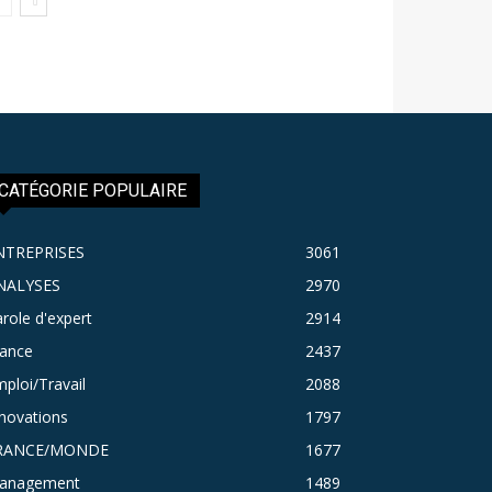
CATÉGORIE POPULAIRE
NTREPRISES
3061
NALYSES
2970
role d'expert
2914
rance
2437
ploi/Travail
2088
novations
1797
RANCE/MONDE
1677
anagement
1489