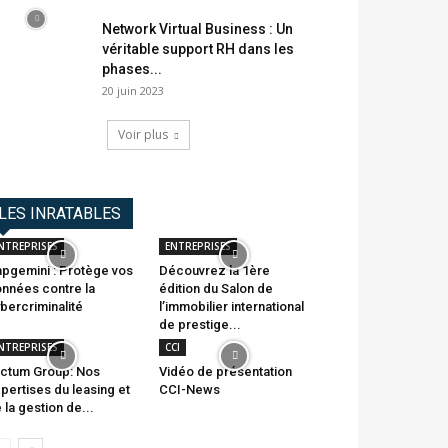
Network Virtual Business : Un
véritable support RH dans les
phases...
20 juin 2023
Voir plus
LES INRATABLES
NTREPRISES
ENTREPRISES
pgemini : Protège vos
Découvrez la 1ère
nnées contre la
édition du Salon de
bercriminalité
l’immobilier international
de prestige...
NTREPRISES
CCI
ctum Group: Nos
Vidéo de présentation
pertises du leasing et
CCI-News
 la gestion de...