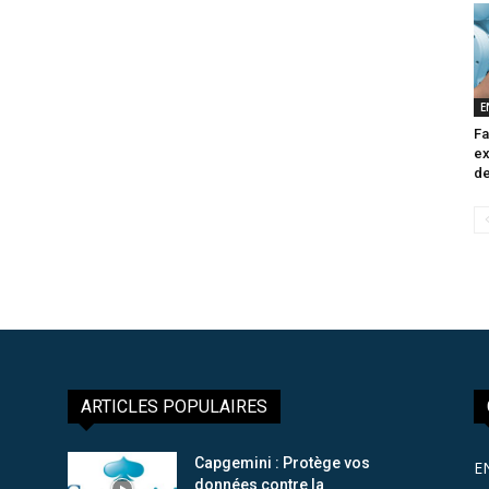
E
Fa
ex
de
ARTICLES POPULAIRES
Capgemini : Protège vos
E
données contre la