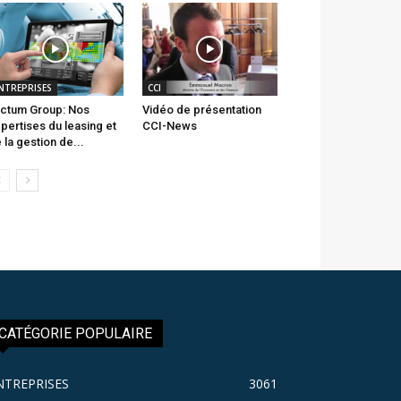
NTREPRISES
CCI
ctum Group: Nos
Vidéo de présentation
pertises du leasing et
CCI-News
 la gestion de...
CATÉGORIE POPULAIRE
NTREPRISES
3061