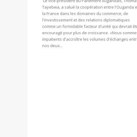
Le vice-président du Parlement ougandais, Thoma
Tayebwa, a salué la coopération entre l'Ouganda e
la France dans les domaines du commerce, de
l'investissement et des relations diplomatiques
comme un formidable facteur d'unité qui devrait êt
encouragé pour plus de croissance. «Nous somme
impatients d'accroître les volumes d'échanges ent
nos deux...