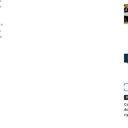
s
t
re
s
re
E
Ca
do
cy