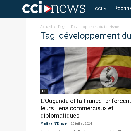
CCI
CCI
ÉCONO
News
Accueil
Tags
Développement du tourisme
Tag: développement du
CCI
L’Ouganda et la France renforcen
leurs liens commerciaux et
diplomatiques
Malika N'Diaye
-
26 juillet 2024