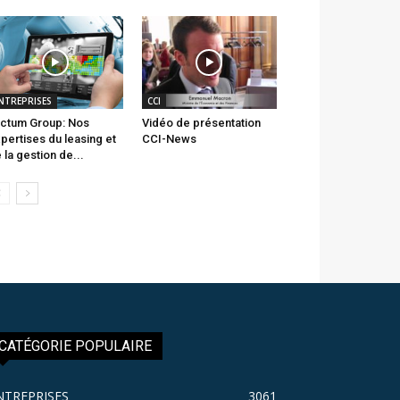
NTREPRISES
CCI
ctum Group: Nos
Vidéo de présentation
pertises du leasing et
CCI-News
 la gestion de...
CATÉGORIE POPULAIRE
NTREPRISES
3061