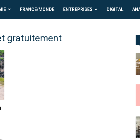
MIE
FRANCE/MONDE
ENTREPRISES
DIGITAL
AN
 et gratuitement
m
ys