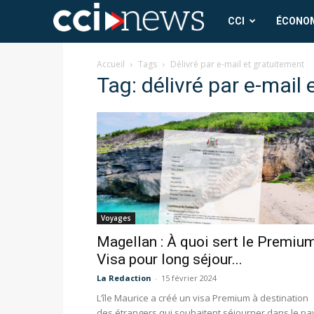
CCI
CCI
ÉCONO
News
Accueil
Tags
Délivré par e-mail et gratuitement
Tag: délivré par e-mail
Voyages
Magellan : À quoi sert le Premiu
Visa pour long séjour...
La Redaction
-
15 février 2024
L’île Maurice a créé un visa Premium à destination
des étrangers qui souhaitent séjourner dans le pa