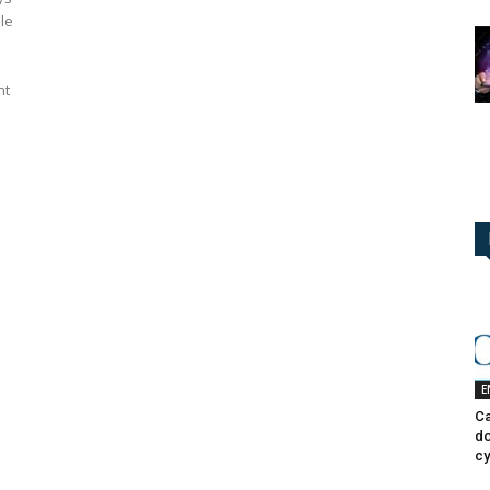
le
nt
E
Ca
do
cy