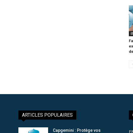
E
Fa
ex
de
ARTICLES POPULAIRES
Capgemini : Protège vos
E