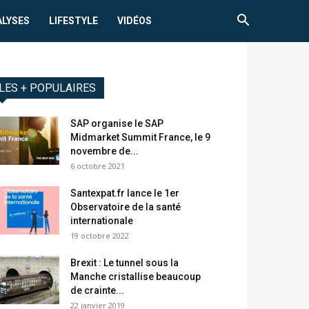
ALYSES
LIFESTYLE
VIDÉOS
LES + POPULAIRES
SAP organise le SAP
Midmarket Summit France, le 9
novembre de...
6 octobre 2021
Santexpat.fr lance le 1er
Observatoire de la santé
internationale
19 octobre 2022
Brexit : Le tunnel sous la
Manche cristallise beaucoup
de crainte...
22 janvier 2019