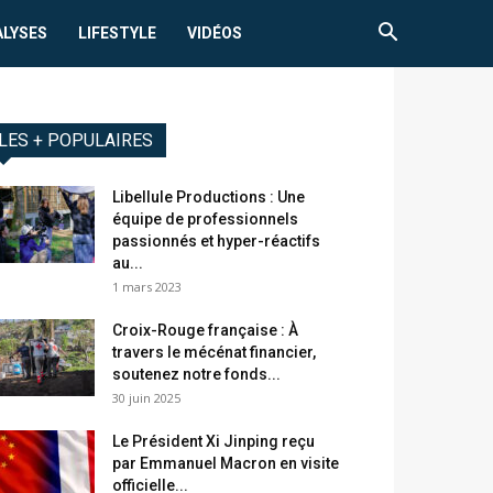
ALYSES
LIFESTYLE
VIDÉOS
LES + POPULAIRES
Libellule Productions : Une
équipe de professionnels
passionnés et hyper-réactifs
au...
1 mars 2023
Croix-Rouge française : À
travers le mécénat financier,
soutenez notre fonds...
30 juin 2025
Le Président Xi Jinping reçu
par Emmanuel Macron en visite
officielle...