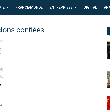
MIE
FRANCE/MONDE
ENTREPRISES
DIGITAL
AN
sions confiées
ns
ts
e.