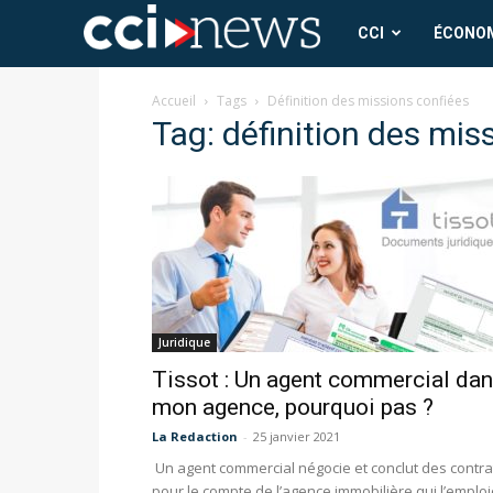
CCI
CCI
ÉCONO
News
Accueil
Tags
Définition des missions confiées
Tag: définition des mis
Juridique
Tissot : Un agent commercial da
mon agence, pourquoi pas ?
La Redaction
-
25 janvier 2021
Un agent commercial négocie et conclut des contra
pour le compte de l’agence immobilière qui l’emploi