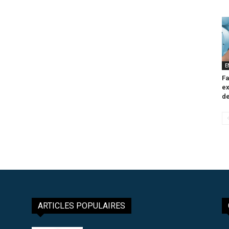
E
Fa
ex
de
ARTICLES POPULAIRES