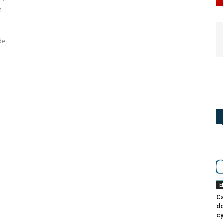
n
de
E
Ca
do
cy