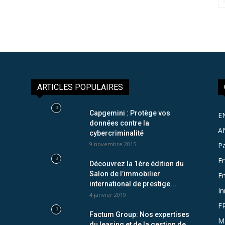
ARTICLES POPULAIRES
Capgemini : Protège vos
E
données contre la
A
cybercriminalité
9 novembre 2015
Pa
F
Découvrez la 1ère édition du
Salon de l’immobilier
Em
international de prestige...
In
4 janvier 2019
F
Factum Group: Nos expertises
M
du leasing et de la gestion de...