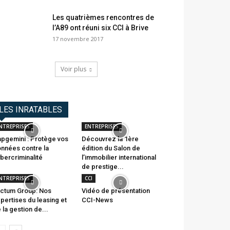
Les quatrièmes rencontres de
l’A89 ont réuni six CCI à Brive
17 novembre 2017
Voir plus
LES INRATABLES
NTREPRISES
ENTREPRISES
pgemini : Protège vos
Découvrez la 1ère
nnées contre la
édition du Salon de
bercriminalité
l’immobilier international
de prestige...
NTREPRISES
CCI
ctum Group: Nos
Vidéo de présentation
pertises du leasing et
CCI-News
 la gestion de...