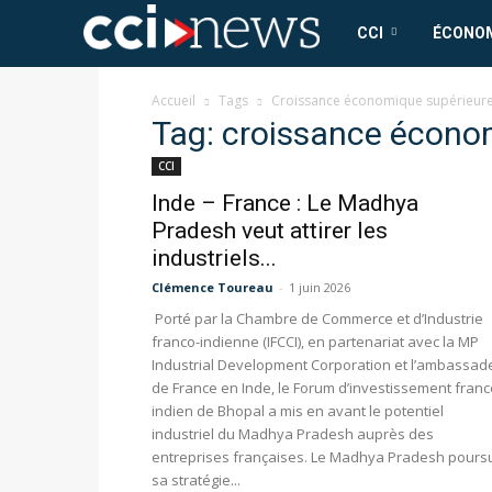
CCI
CCI
ÉCONO
News
Accueil
Tags
Croissance économique supérieur
Tag: croissance écono
CCI
Inde – France : Le Madhya
Pradesh veut attirer les
industriels...
Clémence Toureau
-
1 juin 2026
Porté par la Chambre de Commerce et d’Industrie
franco-indienne (IFCCI), en partenariat avec la MP
Industrial Development Corporation et l’ambassad
de France en Inde, le Forum d’investissement franc
indien de Bhopal a mis en avant le potentiel
industriel du Madhya Pradesh auprès des
entreprises françaises. Le Madhya Pradesh poursu
sa stratégie...