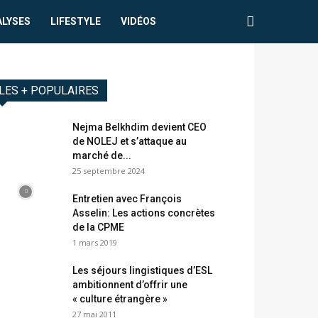
ALYSES
LIFESTYLE
VIDÉOS
LES + POPULAIRES
Nejma Belkhdim devient CEO
de NOLEJ et s’attaque au
marché de...
25 septembre 2024
Entretien avec François
Asselin: Les actions concrètes
de la CPME
1 mars 2019
Les séjours lingistiques d’ESL
ambitionnent d’offrir une
« culture étrangère »
27 mai 2011