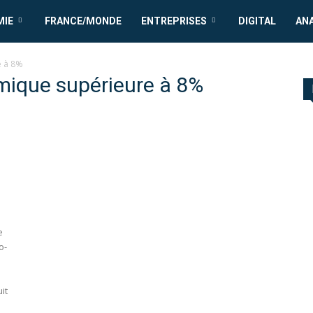
MIE
FRANCE/MONDE
ENTREPRISES
DIGITAL
AN
e à 8%
mique supérieure à 8%
e
o-
it