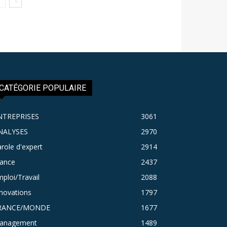
CATÉGORIE POPULAIRE
NTREPRISES
3061
NALYSES
2970
role d'expert
2914
rance
2437
ploi/Travail
2088
novations
1797
RANCE/MONDE
1677
anagement
1489