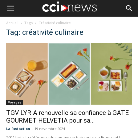
Accueil
Tags
Créativité culinaire
Tag: créativité culinaire
Voyages
TGV LYRIA renouvelle sa confiance à GATE
GOURMET HELVETIA pour sa...
La Redaction
-
19 novembre 2024
TGV Lyria, la référence du voyage en train entre la France et la