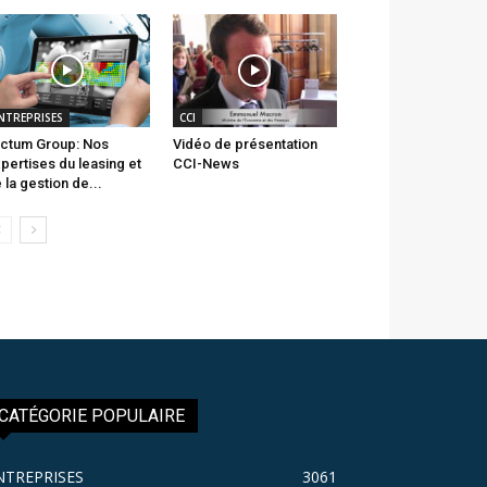
NTREPRISES
CCI
ctum Group: Nos
Vidéo de présentation
pertises du leasing et
CCI-News
 la gestion de...
CATÉGORIE POPULAIRE
NTREPRISES
3061