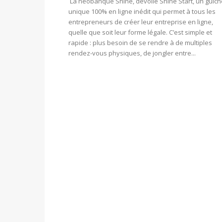
La néobanque Shine, dévoile Shine Start, un guich
unique 100% en ligne inédit qui permet à tous les
entrepreneurs de créer leur entreprise en ligne,
quelle que soit leur forme légale. C’est simple et
rapide : plus besoin de se rendre à de multiples
rendez-vous physiques, de jongler entre...