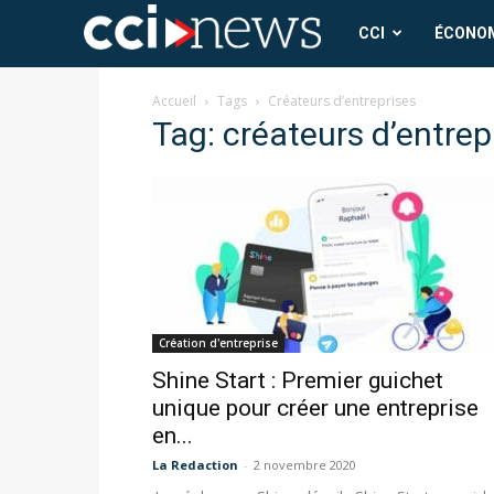
CCI
CCI
ÉCONO
News
Accueil
Tags
Créateurs d’entreprises
Tag: créateurs d’entrep
Création d'entreprise
Shine Start : Premier guichet
unique pour créer une entreprise
en...
La Redaction
-
2 novembre 2020