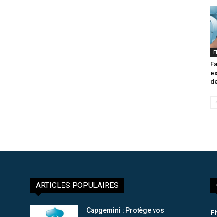
E
Fa
ex
de
ARTICLES POPULAIRES
Capgemini : Protège vos
E