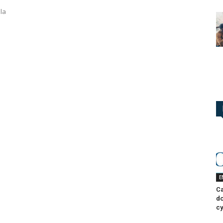
e
la
E
Ca
do
cy