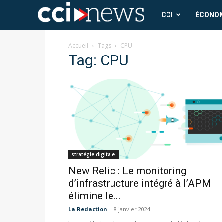
CCI
CCI
ÉCONO
News
Accueil
Tags
CPU
Tag: CPU
stratégie digitale
New Relic : Le monitoring
d’infrastructure intégré à l’APM
élimine le...
La Redaction
-
8 janvier 2024