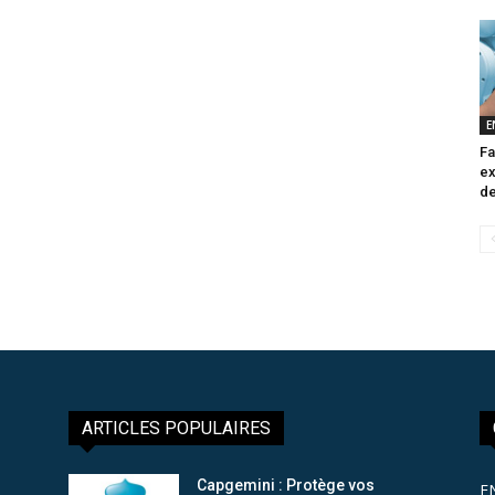
E
Fa
ex
de
ARTICLES POPULAIRES
Capgemini : Protège vos
E