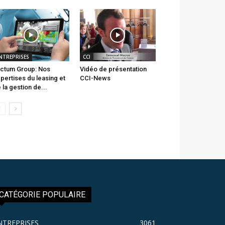
NTREPRISES
CCI
ctum Group: Nos
Vidéo de présentation
pertises du leasing et
CCI-News
 la gestion de...
CATÉGORIE POPULAIRE
NTREPRISES
3061