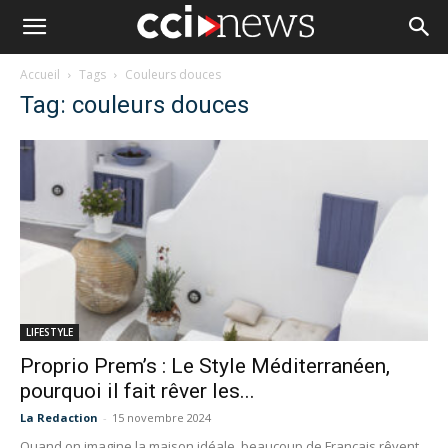
Accueil
Tags
Couleurs douces
Tag: couleurs douces
LIFESTYLE
Proprio Prem’s : Le Style Méditerranéen,
pourquoi il fait rêver les...
La Redaction
-
15 novembre 2024
Quand on imagine la maison idéale, beaucoup de Français rêvent