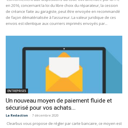
en 2016, concernant la loi du libre choix du réparateur, la cession
de créance faite au garagiste, peut être envoyée en recommandé
de façon dématérialisée à l’assureur. La valeur juridique de ces
envois est identique aux courriers imprimés envoyés par...
ENTREPRISES
Un nouveau moyen de paiement fluide et
sécurisé pour vos achats...
La Redaction
-
7 décembre 2020
Clearbus vous propose de régler par carte bancaire, ce moyen est