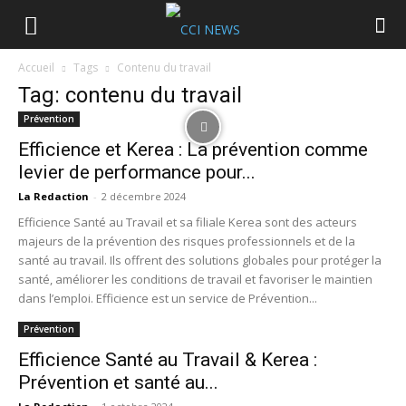
Accueil
Tags
Contenu du travail
Tag: contenu du travail
Prévention
Efficience et Kerea : La prévention comme
levier de performance pour...
La Redaction
-
2 décembre 2024
Efficience Santé au Travail et sa filiale Kerea sont des acteurs
majeurs de la prévention des risques professionnels et de la
santé au travail. Ils offrent des solutions globales pour protéger la
santé, améliorer les conditions de travail et favoriser le maintien
dans l’emploi. Efficience est un service de Prévention...
Prévention
Efficience Santé au Travail & Kerea :
Prévention et santé au...