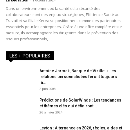
La Redaction
-
1 octobre 2024
Dans un environnement où la santé et la sécurité des
collaborateurs sont des enjeux stratégiques, Efficience Santé au
Travail et sa filiale Kerea se positionnent comme des partenaires
essentiels pour les entreprises. Grâce à une offre complète et sur-
mesure, ils accompagnent les dirigeants dans la prévention des
risques professionnels,...
LES + POPULAIRES
Antoine Jarmak, Banque de Vizille: « Les
relations personnalisées feront toujours
la...
2 juin 2008
Prédictions de SolarWinds : Les tendances
et thèmes clés qui définiront...
26 janvier 2024
Leyton : Alternance en 2026, règles, aides et