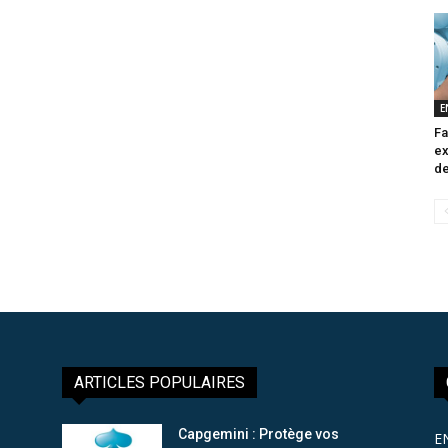
E
Fa
ex
de
ARTICLES POPULAIRES
Capgemini : Protège vos
E