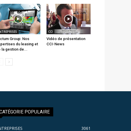
NTREPRISES
CCI
ctum Group: Nos
Vidéo de présentation
pertises du leasing et
CCI-News
 la gestion de...
CATÉGORIE POPULAIRE
NTREPRISES
3061