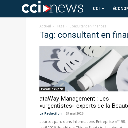
CCI
CCI
ÉCONO
News
Accueil
Tags
Consultant en finances
Tag: consultant en fin
Parole d'expert
ataWay Management : Les
«urgentistes» experts de la Beaut
La Redaction
-
29 mai 2026
source : paru dans Informations Entreprise n°198,
avril 2026 Fondé par Thierry Kuntz (ndlr : photo),