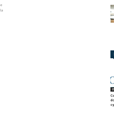
de
la
E
Ca
do
cy