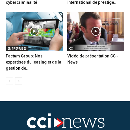
cybercriminalité
international de prestige...
ENTREPRISES
CCI
Factum Group: Nos
Vidéo de présentation CCI-
expertises du leasing et de la
News
gestion de...