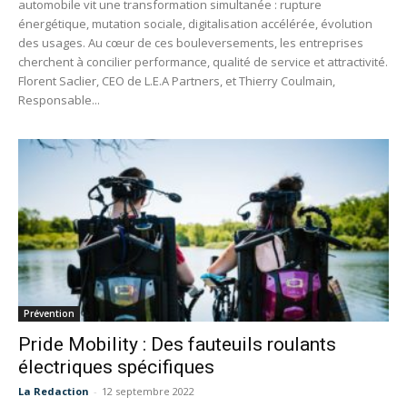
automobile vit une transformation simultanée : rupture
énergétique, mutation sociale, digitalisation accélérée, évolution
des usages. Au cœur de ces bouleversements, les entreprises
cherchent à concilier performance, qualité de service et attractivité.
Florent Saclier, CEO de L.E.A Partners, et Thierry Coulmain,
Responsable...
Prévention
Pride Mobility : Des fauteuils roulants
électriques spécifiques
La Redaction
-
12 septembre 2022