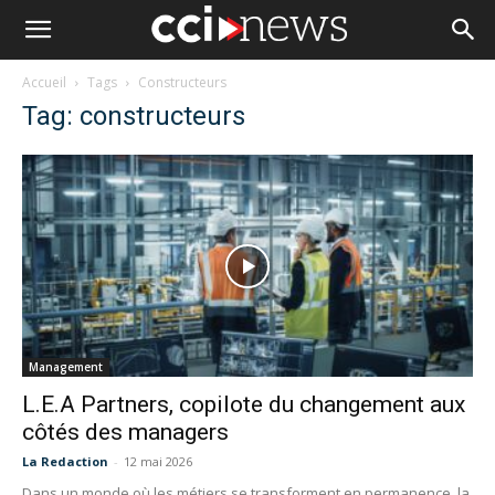
Accueil
Tags
Constructeurs
Tag: constructeurs
Management
L.E.A Partners, copilote du changement aux
côtés des managers
La Redaction
-
12 mai 2026
Dans un monde où les métiers se transforment en permanence, la