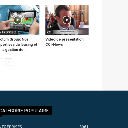
NTREPRISES
CCI
ctum Group: Nos
Vidéo de présentation
pertises du leasing et
CCI-News
 la gestion de...
CATÉGORIE POPULAIRE
NTREPRISES
3061