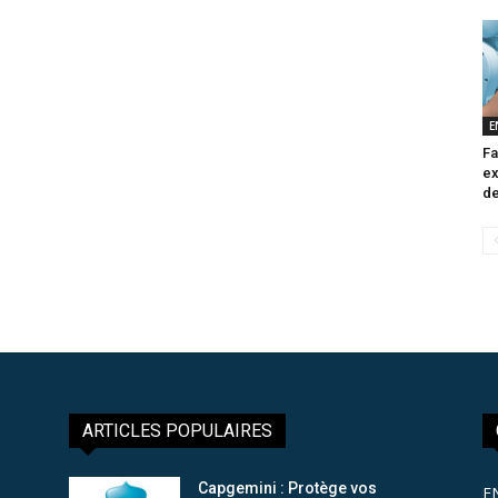
E
Fa
ex
de
ARTICLES POPULAIRES
Capgemini : Protège vos
E