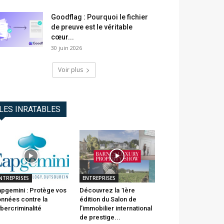
Goodflag : Pourquoi le fichier
de preuve est le véritable
cœur...
30 juin 2026
Voir plus
LES INRATABLES
NTREPRISES
ENTREPRISES
pgemini : Protège vos
Découvrez la 1ère
nnées contre la
édition du Salon de
bercriminalité
l’immobilier international
de prestige...