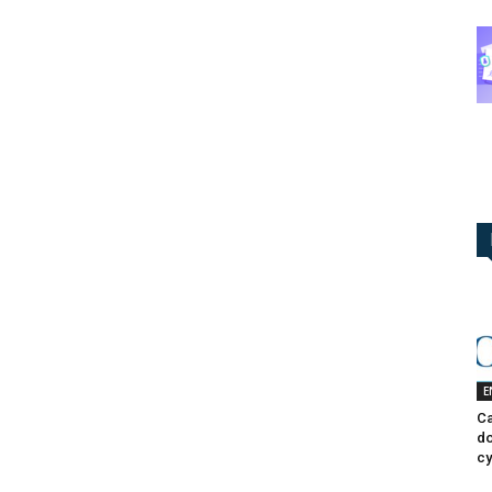
E
Ca
do
cy