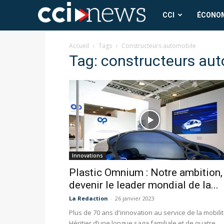
CCI
CCI
ÉCONO
News
Accueil
Tags
Constructeurs automobile
Tag: constructeurs au
Innovations
Plastic Omnium : Notre ambition,
devenir le leader mondial de la...
La Redaction
-
26 janvier 2023
Plus de 70 ans d'innovation au service de la mobili
Héritier d’une longue saga familiale et de quatre