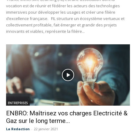
vocation est de réunir et fédérer les acteurs des technologies
immersives pour développer les usages et créer une filière
d’excellence française. FIL structure un écosystème vertueux et
collectivement profitable, fait émerger et grandir des projets
innovants et viables, représente la filière...
ENTREPRISES
ENBRO: Maîtrisez vos charges Electricité &
Gaz sur le long terme...
La Redaction
-
22 janvier 2021