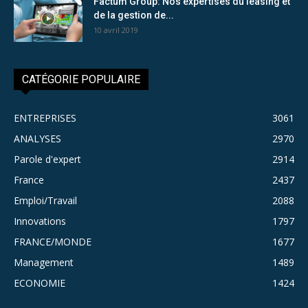
Factum Group: Nos expertises du leasing et
de la gestion de...
10 avril 2019
CATÉGORIE POPULAIRE
ENTREPRISES
3061
ANALYSES
2970
Parole d'expert
2914
France
2437
Emploi/Travail
2088
Innovations
1797
FRANCE/MONDE
1677
Management
1489
ECONOMIE
1424