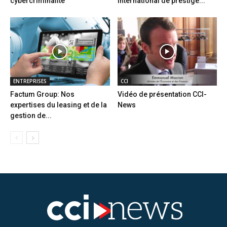
cybercriminalité
international de prestige...
ENTREPRISES
CCI
Factum Group: Nos
Vidéo de présentation CCI-
expertises du leasing et de la
News
gestion de...