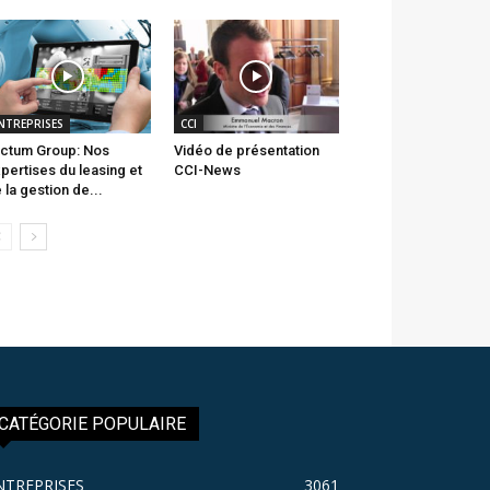
NTREPRISES
CCI
ctum Group: Nos
Vidéo de présentation
pertises du leasing et
CCI-News
 la gestion de...
CATÉGORIE POPULAIRE
NTREPRISES
3061