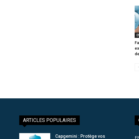
E
Fa
ex
de
ARTICLES POPULAIRES
Capgemini : Protège vos
E