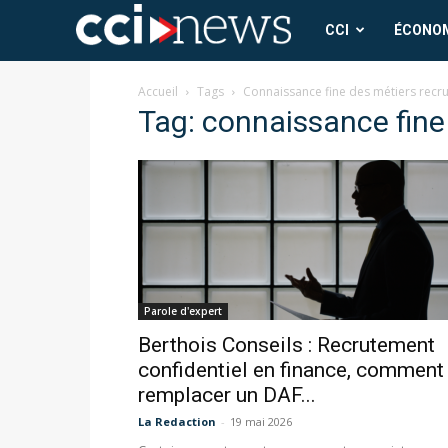
CCI
CCI
ÉCONO
News
Accueil
Tags
Connaissance fine des métiers recr
Tag: connaissance fine
Parole d'expert
Berthois Conseils : Recrutement
confidentiel en finance, comment
remplacer un DAF...
La Redaction
-
19 mai 2026