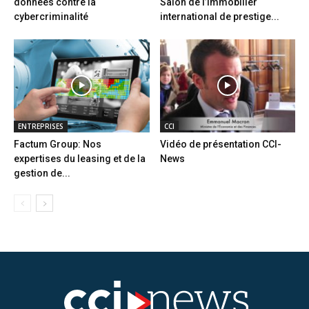
données contre la
Salon de l’immobilier
cybercriminalité
international de prestige...
ENTREPRISES
CCI
Factum Group: Nos
Vidéo de présentation CCI-
expertises du leasing et de la
News
gestion de...