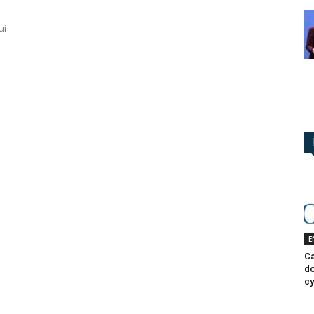
ui
E
Ca
do
cy