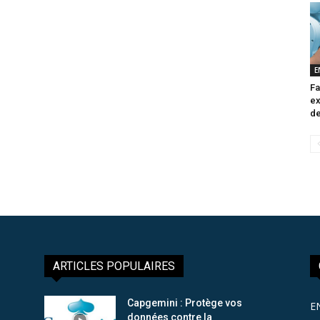
E
Fa
ex
de
ARTICLES POPULAIRES
Capgemini : Protège vos
E
données contre la