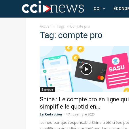
CCI
CCI
ÉCONO
News
Accueil
Tags
Compte pro
Tag: compte pro
Banque
Shine : Le compte pro en ligne qui
simplifie le quotidien...
La Redaction
-
17 novembre 2020
La néo-banque responsable Shine a été créée po
simplifier le quotidien des indépendants et petites