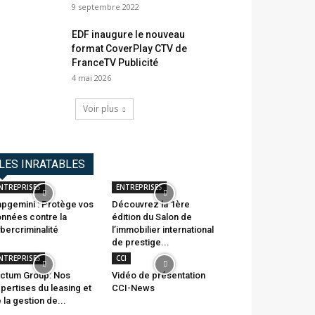
9 septembre 2022
EDF inaugure le nouveau
format CoverPlay CTV de
FranceTV Publicité
4 mai 2026
Voir plus
LES INRATABLES
NTREPRISES
ENTREPRISES
pgemini : Protège vos
Découvrez la 1ère
nnées contre la
édition du Salon de
bercriminalité
l’immobilier international
de prestige...
NTREPRISES
CCI
ctum Group: Nos
Vidéo de présentation
pertises du leasing et
CCI-News
 la gestion de...