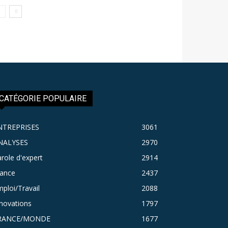
CATÉGORIE POPULAIRE
NTREPRISES
3061
NALYSES
2970
role d'expert
2914
rance
2437
ploi/Travail
2088
novations
1797
RANCE/MONDE
1677