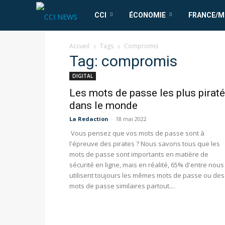
CCI
CCI
ÉCONOMIE
FRANCE/
News
Accueil
Tags
Compromis
Tag: compromis
DIGITAL
Les mots de passe les plus pirat
dans le monde
La Redaction
-
18 mai 2022
Vous pensez que vos mots de passe sont à
l'épreuve des pirates ? Nous savons tous que les
mots de passe sont importants en matière de
sécurité en ligne, mais en réalité, 65% d'entre nous
utilisent toujours les mêmes mots de passe ou des
mots de passe similaires partout....