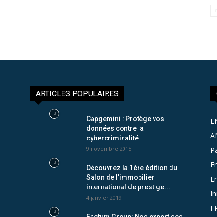
ARTICLES POPULAIRES
Capgemini : Protège vos
E
données contre la
A
cybercriminalité
9 novembre 2015
Pa
F
Découvrez la 1ère édition du
Salon de l’immobilier
Em
international de prestige...
In
4 janvier 2019
F
Factum Group: Nos expertises