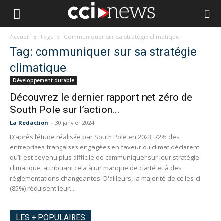
Accueil
Tags
Communiquer sur sa stratégie climatique
Tag: communiquer sur sa stratégie
climatique
Développement durable
Découvrez le dernier rapport net zéro de
South Pole sur l’action...
La Redaction
-
30 janvier 2024
D’après l’étude réalisée par South Pole en 2023, 72% des
entreprises françaises engagées en faveur du climat déclarent
qu’il est devenu plus difficile de communiquer sur leur stratégie
climatique, attribuant cela à un manque de clarté et à des
réglementations changeantes. D'ailleurs, la majorité de celles-ci
(85%) réduisent leur...
LES + POPULAIRES