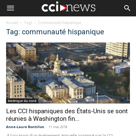
Accueil
Tags
Communauté hispanique
Tag: communauté hispanique
Amérique du nord
Les CCI hispaniques des États-Unis se sont
réunies à Washington fin...
Anne-Laure Bontillon
-
11 mai 2018
À l'occasion d'un évènement annuelle organisé par la CCI