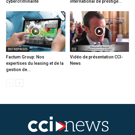
cybercriminalité
international de prestige...
ENTREPRISES
CCI
Factum Group: Nos
Vidéo de présentation CCI-
expertises du leasing et de la
News
gestion de...