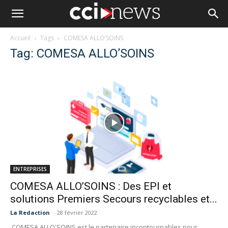
Accueil
Tags
COMESA ALLO’SOINS
Tag: COMESA ALLO’SOINS
ENTREPRISES
COMESA ALLO’SOINS : Des EPI et
solutions Premiers Secours recyclables et...
La Redaction
-
28 février 2022
COMESA ALLO'SOINS est le partenaire incontournables pour