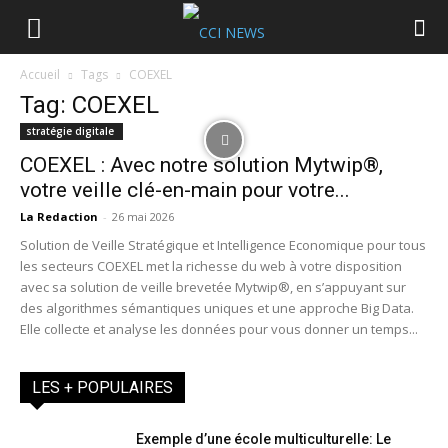
Accueil
Tags
COEXEL
Tag: COEXEL
stratégie digitale
COEXEL : Avec notre solution Mytwip®,
votre veille clé-en-main pour votre...
La Redaction
-
26 mai 2026
Solution de Veille Stratégique et Intelligence Economique pour tous
les secteurs COEXEL met la richesse du web à votre disposition
avec sa solution de veille brevetée Mytwip®, en s’appuyant sur
des algorithmes sémantiques uniques et une approche Big Data.
Elle collecte et analyse les données pour vous donner un temps...
LES + POPULAIRES
Exemple d’une école multiculturelle: Le