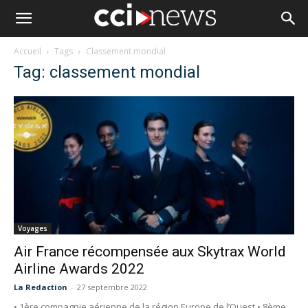
Accueil
Tags
Classement mondial
Tag: classement mondial
Voyages
Air France récompensée aux Skytrax World
Airline Awards 2022
La Redaction
-
27 septembre 2022
• 1ère compagnie aérienne de la région Europe de l’Ouest • 8ème