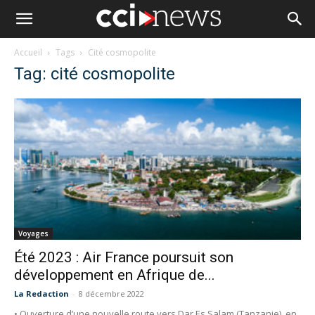
Accueil
Tags
Cité cosmopolite
Tag: cité cosmopolite
Voyages
Été 2023 : Air France poursuit son
développement en Afrique de...
La Redaction
-
8 décembre 2022
• Ouverture d’une nouvelle route vers Dar Es Salam (Tanzanie), en