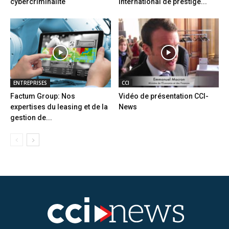
cybercriminalité
international de prestige...
ENTREPRISES
CCI
Factum Group: Nos
Vidéo de présentation CCI-
expertises du leasing et de la
News
gestion de...