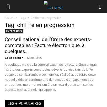
Accueil
Tags
Chiffre en progression
Tag: chiffre en progression
ENTREPRISES
Conseil national de l’Ordre des experts-
comptables : Facture électronique, à
quelques...
La Redaction
-
12 mai 2026
À quelques mois de la généralisation de la facture électronique,
l’Ordre des experts-comptables dévoile les résultats de la 7e
vague de son baromètre OpinionWay réalisé avec ECMA. Cette
nouvelle édition confirme une dynamique d’engagement des
entreprises, mais met en lumière un retard persistant sur les
aspects opérationnels, qui appelle...
LES + POPULAIRES