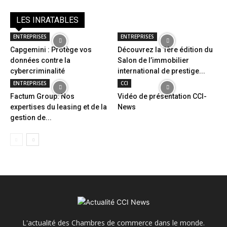
LES INRATABLES
ENTREPRISES
ENTREPRISES
Capgemini : Protège vos
Découvrez la 1ère édition du
données contre la
Salon de l’immobilier
cybercriminalité
international de prestige...
ENTREPRISES
CCI
Factum Group: Nos
Vidéo de présentation CCI-
expertises du leasing et de la
News
gestion de...
L'actualité des Chambres de commerce dans le monde.