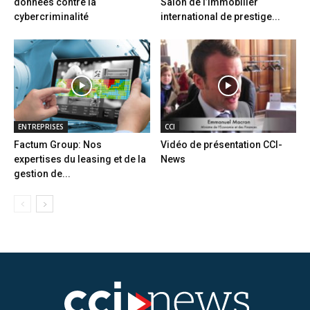
données contre la
Salon de l’immobilier
cybercriminalité
international de prestige...
ENTREPRISES
CCI
Factum Group: Nos
Vidéo de présentation CCI-
expertises du leasing et de la
News
gestion de...