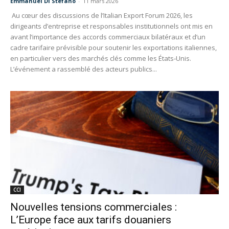
Emmanuel Di Stefano
-
11 mars 2026
Au cœur des discussions de l’Italian Export Forum 2026, les
dirigeants d’entreprise et responsables institutionnels ont mis en
avant l’importance des accords commerciaux bilatéraux et d’un
cadre tarifaire prévisible pour soutenir les exportations italiennes,
en particulier vers des marchés clés comme les États‑Unis.
L’événement a rassemblé des acteurs publics...
CCI
Nouvelles tensions commerciales :
L’Europe face aux tarifs douaniers