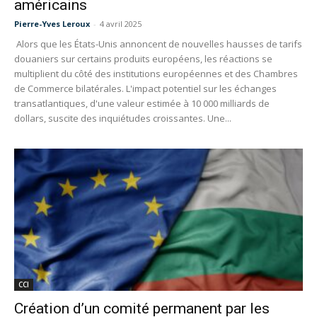
américains
Pierre-Yves Leroux
-
4 avril 2025
Alors que les États-Unis annoncent de nouvelles hausses de tarifs
douaniers sur certains produits européens, les réactions se
multiplient du côté des institutions européennes et des Chambres
de Commerce bilatérales. L'impact potentiel sur les échanges
transatlantiques, d'une valeur estimée à 10 000 milliards de
dollars, suscite des inquiétudes croissantes. Une...
CCI
Création d’un comité permanent par les