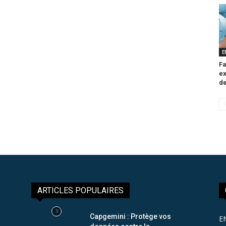
E
Fa
ex
de
ARTICLES POPULAIRES
Capgemini : Protège vos
E