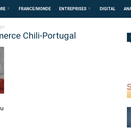
MIE
FRANCE/MONDE
ENTREPRISES
DIGITAL
AN
gal
rce Chili-Portugal
du