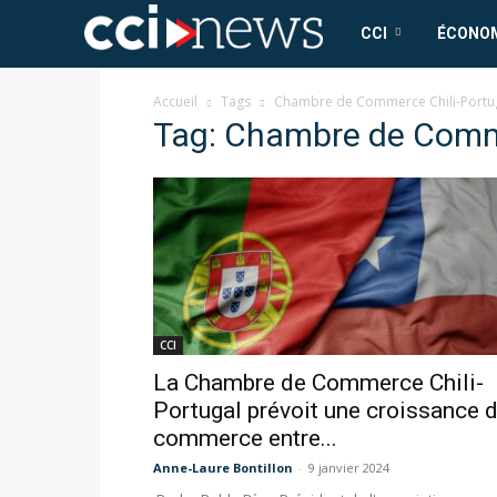
CCI
CCI
ÉCONO
News
Accueil
Tags
Chambre de Commerce Chili-Portu
Tag: Chambre de Comme
CCI
La Chambre de Commerce Chili-
Portugal prévoit une croissance 
commerce entre...
Anne-Laure Bontillon
-
9 janvier 2024