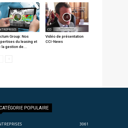
NTREPRISES
CCI
ctum Group: Nos
Vidéo de présentation
pertises du leasing et
CCI-News
 la gestion de...
CATÉGORIE POPULAIRE
NTREPRISES
3061