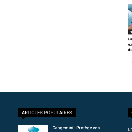
E
Fa
ex
de
ARTICLES POPULAIRES
Capgemini : Protège vos
E