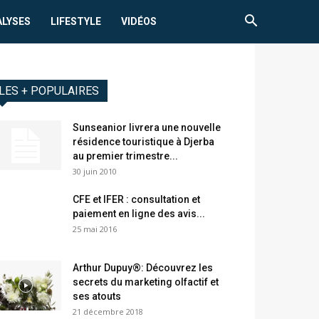
ALYSES
LIFESTYLE
VIDÉOS
LES + POPULAIRES
Sunseanior livrera une nouvelle
résidence touristique à Djerba
au premier trimestre...
30 juin 2010
CFE et IFER : consultation et
paiement en ligne des avis...
25 mai 2016
Arthur Dupuy®: Découvrez les
secrets du marketing olfactif et
ses atouts
21 décembre 2018