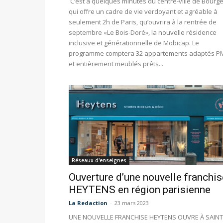
C’est à quelques minutes du centre-ville de Bourge
qui offre un cadre de vie verdoyant et agréable à
seulement 2h de Paris, qu’ouvrira à la rentrée de
septembre «Le Bois-Doré», la nouvelle résidence
inclusive et générationnelle de Mobicap. Le
programme comptera 32 appartements adaptés P
et entièrement meublés prêts...
Réseaux d'enseignes
Ouverture d’une nouvelle franchis
HEYTENS en région parisienne
La Redaction
-
23 mars 2023
UNE NOUVELLE FRANCHISE HEYTENS OUVRE À SAINT