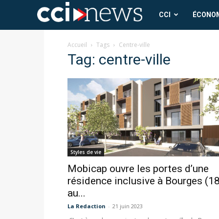
CCI
CCI
ÉCONO
News
Accueil
Tags
Centre-ville
Tag: centre-ville
Styles de vie
Mobicap ouvre les portes d’une
résidence inclusive à Bourges (1
au...
La Redaction
-
21 juin 2023