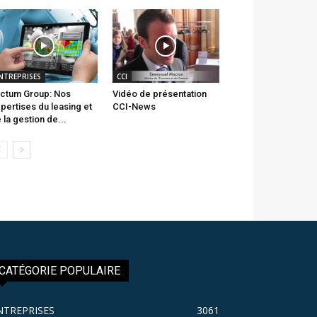
NTREPRISES
CCI
ctum Group: Nos
Vidéo de présentation
pertises du leasing et
CCI-News
 la gestion de...
CATÉGORIE POPULAIRE
NTREPRISES
3061