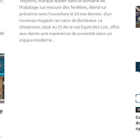
s,
Heytens, marque leader dans le domaine de
l’habillage sur-mesure des fenêtres, étend sa
présence avec l’ouverture le 20 mai dernier, d’un
nouveau magasin au cœur de Bordeaux. Le
showroom, situé au 25 de la rue Esprit des Lois, offre
MR
aux clients une expérience de proximité dans un
espace moderne...
E
e
Ca
do
cy
-