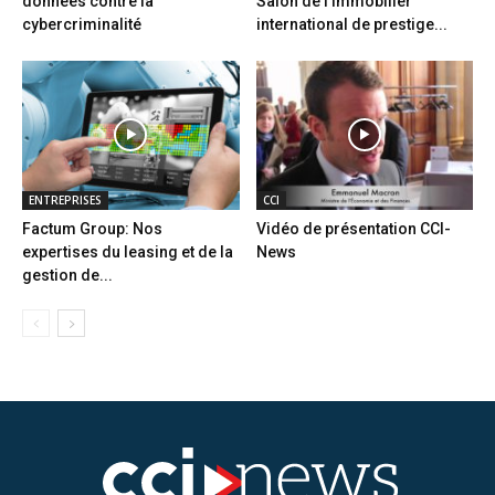
données contre la
Salon de l’immobilier
cybercriminalité
international de prestige...
ENTREPRISES
CCI
Factum Group: Nos
Vidéo de présentation CCI-
expertises du leasing et de la
News
gestion de...