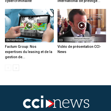
cybercriminalité
international de prestige...
ENTREPRISES
CCI
Factum Group: Nos
Vidéo de présentation CCI-
expertises du leasing et de la
News
gestion de...