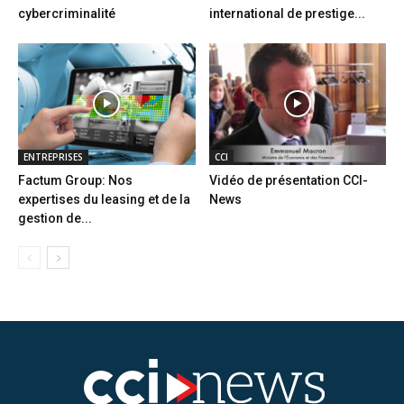
cybercriminalité
international de prestige...
ENTREPRISES
CCI
Factum Group: Nos
Vidéo de présentation CCI-
expertises du leasing et de la
News
gestion de...